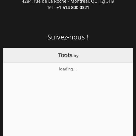
4284, rue de La Roche - Montréal, QC H2J 3H9
Tél :
+1 514 800 0321
Suivez-nous !
Toots
by
loading...