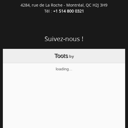
4284, rue de La Roche - Montréal, QC H2J 3H9
Tél :
+1 514 800 0321
Suivez-nous !
Toots
by
loading...