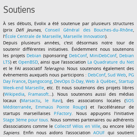
Soutiens
À ses débuts, Evolix a été soutenue par plusieurs structures
(prix
Défi Jeunes
,
Conseil Général des Bouches-du-Rhône
,
l'
École Centrale de Marseille
,
Marseille Innovation
).
Depuis plusieurs années, c'est désormais notre tour de
soutenir différentes initiatives. Évidemment nous soutenons
les projets
Debian
(sponsoring
DebConf
,
MiniDebConf
,
Debian
LTS
) et
OpenBSD
, ainsi que l'association
La Quadrature du Net
et le FAI associatif
Teleragno
. Nous soutenons également des
évènements auxquels nous participons :
DebConf
,
Sud Web
,
PG
Day France
,
Djangocong
,
DevOps D-Day
,
Web à Québec
,
Startup
Week-end Marseille
, etc. Et nous soutenons des projets libres
(
Wikipedia
,
Framasoft
…). Nous soutenons aussi des médias
locaux (
Marsactu
,
le Ravi
), des associations locales (
SOS
Méditerranée
,
Emmaüs Pointe Rouge
) et l'accélérateur de
startups marseillaises
P.Factory
. Nous appuyons l'initiative
Stage 3ème pour tous
. Nous sommes partenaires ou adhérents
d’associations comme le
Collectif Vélos en Ville
, ou encore
Vélo
Sapiens
. Enfin nous aidons l'association
AOUF
qui soutient